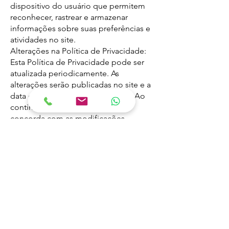
dispositivo do usuário que permitem
reconhecer, rastrear e armazenar
informações sobre suas preferências e
atividades no site.
Alterações na Política de Privacidade:
Esta Política de Privacidade pode ser
atualizada periodicamente. As
alterações serão publicadas no site e a
data de atualização será indicada. Ao
continuar a utilizar o site, você
concorda com as modificações
realizadas na Política de Privacidade.
Entre em Contato: Se você tiver
dúvidas, preocupações ou solicitações
relacionadas à privacidade e proteção
de dados, entre em contato conosco
através das informações fornecidas no
site recupereseucredito.com.br.
Última atualização: 30/06/2023